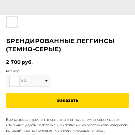
БРЕНДИРОВАННЫЕ ЛЕГГИНСЫ
(ТЕМНО-СЕРЫЕ)
2 700
руб.
Размер
XS
Заказать
Брендированные леггинсы, выполненные в темно-сером цвете.
Стильные, удобные леггинсы, выполнены из эластичного материала,
который плотно прилегает к силуэту и хорошо тянется.