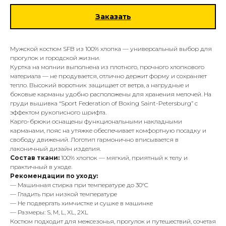
Заказать
Мужской костюм SFB из 100% хлопка — универсальный выбор для
прогулок и городской жизни.
Куртка на молнии выполнена из плотного, прочного хлопкового
материала — не продувается, отлично держит форму и сохраняет
тепло. Высокий воротник защищает от ветра, а нагрудные и
боковые карманы удобно расположены для хранения мелочей. На
груди вышивка “Sport Federation of Boxing Saint-Petersburg” с
эффектом рукописного шрифта.
Карго-брюки оснащены функциональными накладными
карманами, пояс на утяжке обеспечивает комфортную посадку и
свободу движений. Логотип гармонично вписывается в
лаконичный дизайн изделия.
Состав ткани:
100% хлопок — мягкий, приятный к телу и
практичный в уходе.
Рекомендации по уходу:
— Машинная стирка при температуре до 30°C
— Гладить при низкой температуре
— Не подвергать химчистке и сушке в машинке
— Размеры: S, M, L, XL, 2XL
Костюм подходит для межсезонья, прогулок и путешествий, сочетая