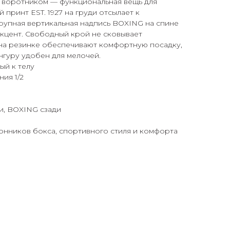
м воротником — функциональная вещь для
принт EST. 1927 на груди отсылает к
рупная вертикальная надпись BOXING на спине
кцент. Свободный крой не сковывает
 на резинке обеспечивают комфортную посадку,
нгуру удобен для мелочей.
ый к телу
ия 1/2
ди, BOXING сзади
онников бокса, спортивного стиля и комфорта