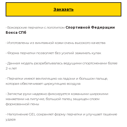
Заказать
• Боксерские перчатки с логотипом
Спортивной Федерации
Бокса СПб
• Изготовлены из винтажной кожи очень высокого качества
• Форма перчатки позволяет без усилий зажимать кулак
• Данная модель разрабатывалась ведущими спортсменами более
2-х лет
• Перчатки имеют вентиляцию на ладони и большом пальце,
которая обеспечивает циркуляцию воздуха
• Запястье руки надежно фиксируется кожаными широкими
манжетами на липучке, большой палец защищен слоем
формованной пены
• Наполнение GEL сохраняет форму перчатки и улучшает гашение
удара